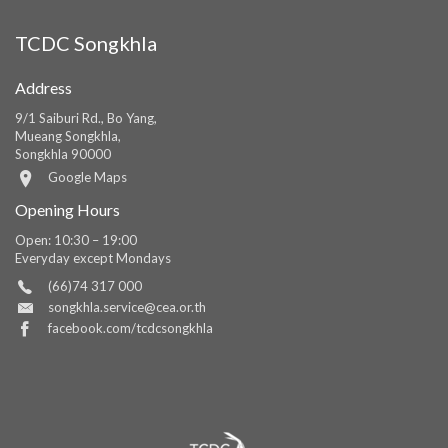
TCDC Songkhla
Address
9/1 Saiburi Rd., Bo Yang,
Mueang Songkhla,
Songkhla 90000
Google Maps
Opening Hours
Open: 10:30 – 19:00
Everyday except Mondays
(66)74 317 000
songkhla.service@cea.or.th
facebook.com/tcdcsongkhla