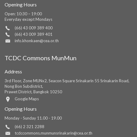
Opening Hours
Open: 10:30 – 19:00
Everyday except Mondays
(66) 43 009 389 400
(66) 43 009 389 401
info.khonkaen@cea.or.th
TCDC Commons MunMun
Address
3rd Floor, Zone MUNx2, Seacon Square Srinakarin 55 Srinakarin Road,
Nong Bon Subdistrict,
Prawet District, Bangkok 10250
Google Maps
Opening Hours
Monday - Sunday 11.00 - 19.00
(66) 2 321 2288
tcdccommons.munmunsrinakarin@cea.or.th