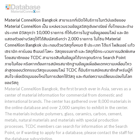
Material ConneXion Bangkok สาขาแรกที่เปิดให้บริการในทวีปเอเชียของ
Material ConneXion เป็น แหล่งรวบรวมข้อมูลวัสดุเชิงพาณิชย์ ทั้งไทยและต่าง
ประเทศ มีวัสดุกว่า 10,000 รายการ ที่ให้บริการในฐานข้อมูลออนไลน์ และจัด
แสดงตัวอย่างวัสดุให้ได้สัมผัสจริงกว่า 2,000 รายการ ในโซน Material
ConneXion Bangkok ประกอบด้วยวัสดุทั้งหมด 8 ประเภท ได้แก่ โพลิเมอร์ แก้ว
เซรามิก คาร์บอน ซีเมนต์ โลหะ วัสดุธรรมชาติ และวัสดุที่มีกระบวนการผลิตพิเศษ
โดยสมาชิกของ TCDC สามารถสืบค้นข้อมูลได้จากจุดบริการ Search Point
ภายในห้อง หรือหากต้องการสมัครสมาชิกฐานข้อมูลเพื่ออัพเดทความเคลื่อนไหว
ล่าสุดของนวัตกรรมวัสดุแบบออนไลน์ TCDC ก็มีบริการสมัครสมาชิกสำหรับผู้ที่
สนใจ เพื่อเปิดมุมมองใหม่ในการเลือกใช้วัสดุ และทันต่อความเปลี่ยนแปลงในโลก
ของวัสดุ
Material ConneXion Bangkok, the first branch ever in Asia, serves as a
center of material information for commercial from domestic and
international brands. The center has gathered over 8,000 materials in
the online database and over 2,000 samples to exhibit in the center.
The materials include: polymers, glass, ceramics, carbon, cement,
metals, natural materials and materials with special production
processes. TCDC members can search for information at the Search
Point, or if wanting to apply for a database, please contact the staff for
the database subscription.