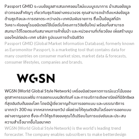
Passport GMID ระบบข้อมูลสารสนเทศออนไลน์แบบบูรณาการ นำเสนอข้อมูล
ข่าวกรองสำคัญๆ เกี่ยวกับธุรกิจอย่างครบวงจร คุณสามารถเข้าถึงแหล่งข้อมูล
ด้านธุรกิจและการตลาดระหว่างประเทศนับพันรายการ ซึ่งเป็นข้อมูลที่นัก
วิเคราะห์ของยูโรมอนิเตอร์ใช้เมื่อเริ่มโครงการวิจัยชิ้นใหม่ พร้อมทั้งสามารถ
สนทนาได้โดยตรงกับสมาคมการค้าชั้นนำ และหน่วยงานที่เกี่ยวข้อง เพื่อสร้างมุม
มองใหม่ต่อประเทศ บริษัท รูปแบบการดำเนินชีวิต
Passport GMID (Global Market Information Database), formerly known
as Euromonitor Passport, is a marketing tool that contains data for
many countries on consumer market sizes, market data & forecasts,
consumer lifestyles, companies and brands.
WGSN (World Global Style Network) เครื่องมือช่วยคาดการณ์แนวโน้มของ
อุตสาหกรรมแฟชั่น การออกแบบผลิตภัณฑ์ และการบริการเชิงพาณิชย์ที่มีอิทธิพล
ที่สุดอันดับต้นของโลก โดยมีผู้เชี่ยวชาญด้านการออกแบบ และบรรณาธิการ
มากกว่า 300 คน จากหลากหลายทวีป เพื่อช่วยให้คุณตัดสินใจเรื่องการออกแบบ
อย่างชาญฉลาด ซึ่งจะทำให้ธุรกิจของคุณได้เปรียบในการแข่งขันและประสบ
ความสำเร็จมากขึ้นในอนาคต
WGSN (World Global Style Network) is the world’s leading trend
forecaster. The company enables subscribers to make betterdesign