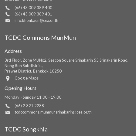
(66) 43 009 389 400
(66) 43 009 389 401
info.khonkaen@cea.or.th
TCDC Commons MunMun
Address
3rd Floor, Zone MUNx2, Seacon Square Srinakarin 55 Srinakarin Road,
Nong Bon Subdistrict,
Prawet District, Bangkok 10250
Google Maps
Opening Hours
Monday - Sunday 11.00 - 19.00
(66) 2 321 2288
tcdccommons.munmunsrinakarin@cea.or.th
TCDC Songkhla