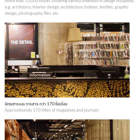
More than 70,000 books covering various interests in design discipline,
e.g. art history, interior design, architecture, fashion, textiles, graphic
design, photography, film, etc.
นิตยสารและวารสาร กว่า 170 ชื่อเรื่อง
Approximately 170 titles of magazines and journals