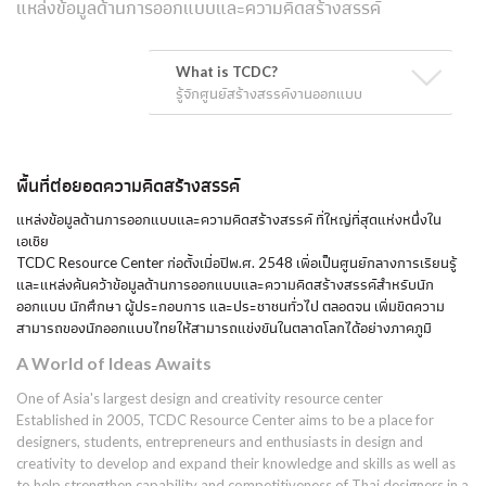
แหล่งข้อมูลด้านการออกแบบและความคิดสร้างสรรค์
What is TCDC?
รู้จักศูนย์สร้างสรรค์งานออกแบบ
พื้นที่ต่อยอดความคิดสร้างสรรค์
แหล่งข้อมูลด้านการออกแบบและความคิดสร้างสรรค์ ที่ใหญ่ที่สุดแห่งหนึ่งใน
เอเชีย
TCDC Resource Center ก่อตั้งเมื่อปีพ.ศ. 2548 เพื่อเป็นศูนย์กลางการเรียนรู้
และแหล่งค้นคว้าข้อมูลด้านการออกแบบและความคิดสร้างสรรค์สำหรับนัก
ออกแบบ นักศึกษา ผู้ประกอบการ และประชาชนทั่วไป ตลอดจน เพิ่มขีดความ
สามารถของนักออกแบบไทยให้สามารถแข่งขันในตลาดโลกได้อย่างภาคภูมิ
A World of Ideas Awaits
One of Asia's largest design and creativity resource center
Established in 2005, TCDC Resource Center aims to be a place for
designers, students, entrepreneurs and enthusiasts in design and
creativity to develop and expand their knowledge and skills as well as
to help strengthen capability and competitiveness of Thai designers in a