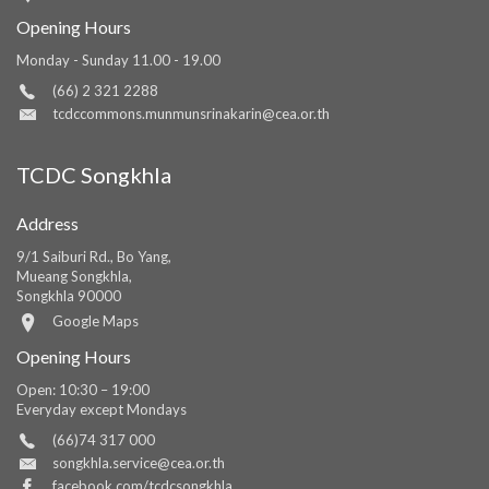
Opening Hours
Monday - Sunday 11.00 - 19.00
(66) 2 321 2288
tcdccommons.munmunsrinakarin@cea.or.th
TCDC Songkhla
Address
9/1 Saiburi Rd., Bo Yang,
Mueang Songkhla,
Songkhla 90000
Google Maps
Opening Hours
Open: 10:30 – 19:00
Everyday except Mondays
(66)74 317 000
songkhla.service@cea.or.th
facebook.com/tcdcsongkhla