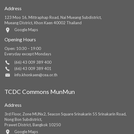
Address
123 Moo 16, Mittraphap Road, Nai Mueang Subdistrict,
Mueang District, Khon Kaen 40002 Thailand
Google Maps
Opening Hours
Open: 10:30 – 19:00
Everyday except Mondays
(66) 43 009 389 400
(66) 43 009 389 401
info.khonkaen@cea.or.th
TCDC Commons MunMun
Address
3rd Floor, Zone MUNx2, Seacon Square Srinakarin 55 Srinakarin Road,
Nong Bon Subdistrict,
Prawet District, Bangkok 10250
Google Maps