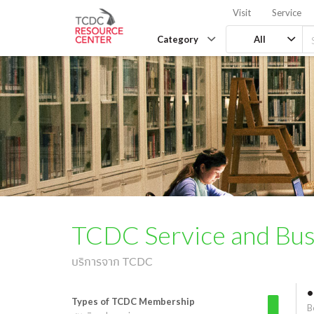
Visit
Service
Category
All
TCDC Service and Bus
บริการจาก TCDC
•
Types of TCDC Membership
B