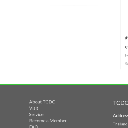
ส
ด
F
S
About TCDC
TCDC
Visit
Service
Addres
Become a Member
Thailand
FAQ