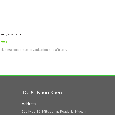
ิษัท/องค์กรได้
fits
luding: corporate, organization and affiliate.
TCDC Khon Kaen
Address
123 Moo 16, Mittraphap Road, Nai Mueang