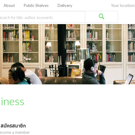
About
Public Shelves
Delivery
Your location:
iness
 สมัครสมาชิก
ecome a member