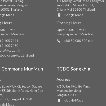
d Postal Building
1/1 Muang Samut Road Changmoi
roenkrung, Bangrak
Subdistrict, Muang District,
 10501 Thailand
Chiang Mai 50300 Thailand
ogle Maps
Google Maps
g Hours
Opening Hours
:30 – 19:00
Open: 10:30 – 19:00
y except Mondays
Everyday except Mondays
) 2 105 7441
(66) 52 080 500 ext. 1
) 2 105 7450
rary@tcdc.or.th
ebook.com/tcdc.thailand
 Commons MunMun
TCDC Songkhla
s
Address
r, Zone MUNx2, Seacon Square
9/1 Saiburi Rd., Bo Yang,
in 55 Srinakarin Road, Nong Bon
Mueang Songkhla,
ct,
Songkhla 90000
istrict, Bangkok 10250
Google Maps
ogle Maps