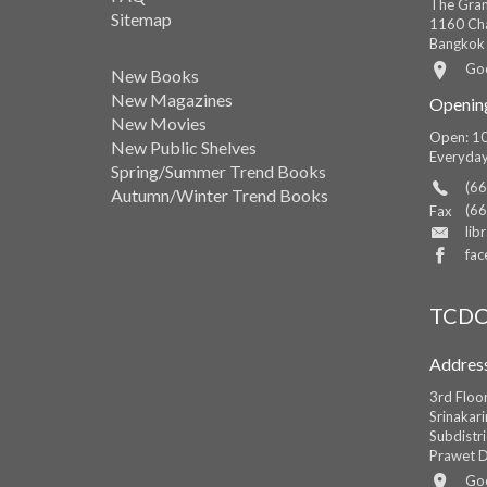
The Gran
Sitemap
1160 Cha
Bangkok
Go
New Books
New Magazines
Openin
New Movies
Open: 10
New Public Shelves
Everyda
Spring/Summer Trend Books
(66
Autumn/Winter Trend Books
(66
Fax
lib
fac
TCDC
Addres
3rd Floo
Srinakar
Subdistri
Prawet D
Go