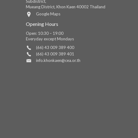
Subdistrict,
Mueang District, Khon Kaen 40002 Thailand
Google Maps
Opening Hours
Open: 10:30 – 19:00
Everyday except Mondays
(66) 43 009 389 400
(66) 43 009 389 401
info.khonkaen@cea.or.th