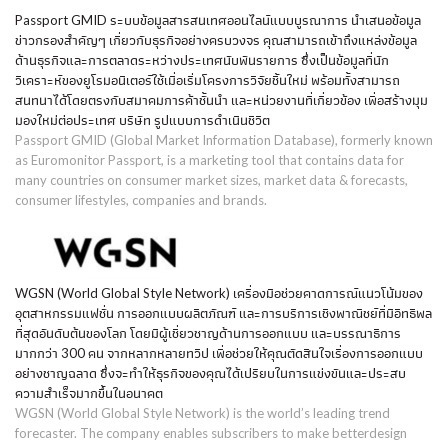
Passport GMID ระบบข้อมูลสารสนเทศออนไลน์แบบบูรณาการ นำเสนอข้อมูล
ข่าวกรองสำคัญๆ เกี่ยวกับธุรกิจอย่างครบวงจร คุณสามารถเข้าถึงแหล่งข้อมูล
ด้านธุรกิจและการตลาดระหว่างประเทศนับพันรายการ ซึ่งเป็นข้อมูลที่นัก
วิเคราะห์ของยูโรมอนิเตอร์ใช้เมื่อเริ่มโครงการวิจัยชิ้นใหม่ พร้อมทั้งสามารถ
สนทนาได้โดยตรงกับสมาคมการค้าชั้นนำ และหน่วยงานที่เกี่ยวข้อง เพื่อสร้างมุม
มองใหม่ต่อประเทศ บริษัท รูปแบบการดำเนินชีวิต
Passport GMID (Global Market Information Database), formerly known
as Euromonitor Passport, is a marketing tool that contains data for
many countries on consumer market sizes, market data & forecasts,
consumer lifestyles, companies and brands.
WGSN (World Global Style Network) เครื่องมือช่วยคาดการณ์แนวโน้มของ
อุตสาหกรรมแฟชั่น การออกแบบผลิตภัณฑ์ และการบริการเชิงพาณิชย์ที่มีอิทธิพล
ที่สุดอันดับต้นของโลก โดยมีผู้เชี่ยวชาญด้านการออกแบบ และบรรณาธิการ
มากกว่า 300 คน จากหลากหลายทวีป เพื่อช่วยให้คุณตัดสินใจเรื่องการออกแบบ
อย่างชาญฉลาด ซึ่งจะทำให้ธุรกิจของคุณได้เปรียบในการแข่งขันและประสบ
ความสำเร็จมากขึ้นในอนาคต
WGSN (World Global Style Network) is the world’s leading trend
forecaster. The company enables subscribers to make betterdesign