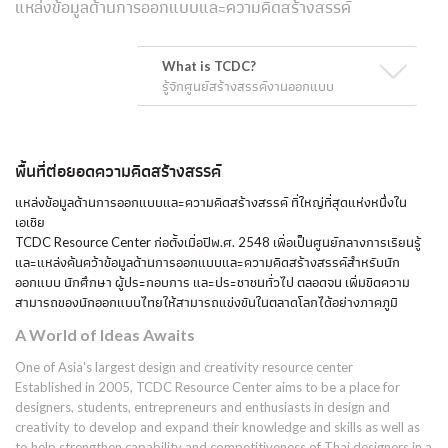
แหล่งข้อมูลด้านการออกแบบและความคิดสร้างสรรค์
What is TCDC?
รู้จักศูนย์สร้างสรรค์งานออกแบบ
พื้นที่ต่อยอดความคิดสร้างสรรค์
แหล่งข้อมูลด้านการออกแบบและความคิดสร้างสรรค์ ที่ใหญ่ที่สุดแห่งหนึ่งใน
เอเชีย
TCDC Resource Center ก่อตั้งเมื่อปีพ.ศ. 2548 เพื่อเป็นศูนย์กลางการเรียนรู้
และแหล่งค้นคว้าข้อมูลด้านการออกแบบและความคิดสร้างสรรค์สำหรับนัก
ออกแบบ นักศึกษา ผู้ประกอบการ และประชาชนทั่วไป ตลอดจน เพิ่มขีดความ
สามารถของนักออกแบบไทยให้สามารถแข่งขันในตลาดโลกได้อย่างภาคภูมิ
A World of Ideas Awaits
One of Asia's largest design and creativity resource center
Established in 2005, TCDC Resource Center aims to be a place for
designers, students, entrepreneurs and enthusiasts in design and
creativity to develop and expand their knowledge and skills as well as
to help strengthen capability and competitiveness of Thai designers in a