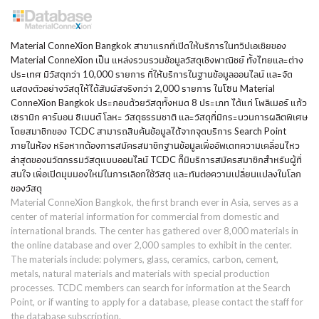
Material ConneXion Bangkok สาขาแรกที่เปิดให้บริการในทวีปเอเชียของ
Material ConneXion เป็น แหล่งรวบรวมข้อมูลวัสดุเชิงพาณิชย์ ทั้งไทยและต่าง
ประเทศ มีวัสดุกว่า 10,000 รายการ ที่ให้บริการในฐานข้อมูลออนไลน์ และจัด
แสดงตัวอย่างวัสดุให้ได้สัมผัสจริงกว่า 2,000 รายการ ในโซน Material
ConneXion Bangkok ประกอบด้วยวัสดุทั้งหมด 8 ประเภท ได้แก่ โพลิเมอร์ แก้ว
เซรามิก คาร์บอน ซีเมนต์ โลหะ วัสดุธรรมชาติ และวัสดุที่มีกระบวนการผลิตพิเศษ
โดยสมาชิกของ TCDC สามารถสืบค้นข้อมูลได้จากจุดบริการ Search Point
ภายในห้อง หรือหากต้องการสมัครสมาชิกฐานข้อมูลเพื่ออัพเดทความเคลื่อนไหว
ล่าสุดของนวัตกรรมวัสดุแบบออนไลน์ TCDC ก็มีบริการสมัครสมาชิกสำหรับผู้ที่
สนใจ เพื่อเปิดมุมมองใหม่ในการเลือกใช้วัสดุ และทันต่อความเปลี่ยนแปลงในโลก
ของวัสดุ
Material ConneXion Bangkok, the first branch ever in Asia, serves as a
center of material information for commercial from domestic and
international brands. The center has gathered over 8,000 materials in
the online database and over 2,000 samples to exhibit in the center.
The materials include: polymers, glass, ceramics, carbon, cement,
metals, natural materials and materials with special production
processes. TCDC members can search for information at the Search
Point, or if wanting to apply for a database, please contact the staff for
the database subscription.