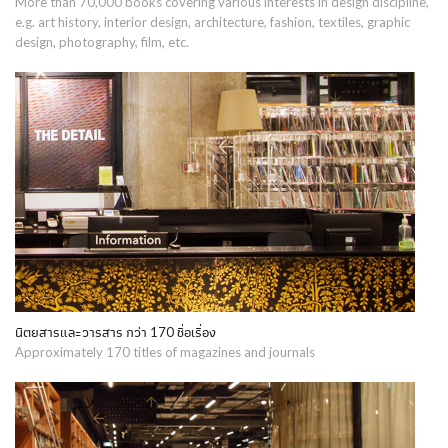
More than 70,000 books covering various interests in design discipline,
e.g. art history, interior design, architecture, fashion, textiles, graphic
design, photography, film, etc.
นิตยสารและวารสาร กว่า 170 ชื่อเรื่อง
Approximately 170 titles of magazines and journals