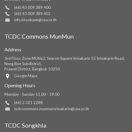
(66) 43 009 389 400
(66) 43 009 389 401
info.khonkaen@cea.or.th
TCDC Commons MunMun
Address
3rd Floor, Zone MUNx2, Seacon Square Srinakarin 55 Srinakarin Road,
Nong Bon Subdistrict,
Prawet District, Bangkok 10250
Google Maps
Opening Hours
Monday - Sunday 11.00 - 19.00
(66) 2 321 2288
tcdccommons.munmunsrinakarin@cea.or.th
TCDC Songkhla